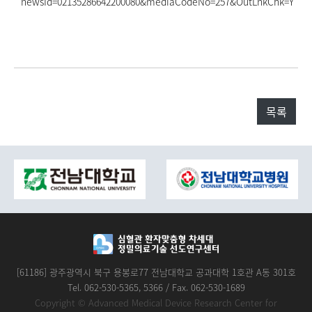
newsId=02135286642200080&mediaCodeNo=257&OutLnkChk=Y
목록
[61186] 광주광역시 북구 용봉로77 전남대학교 공과대학 1호관 A동 301호
Tel. 062-530-5365, 5366 / Fax. 062-530-1689
Copyright © Advanced Medical Device Research Center for