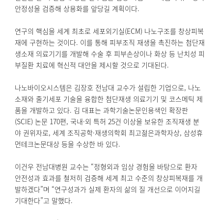
안정성을 검증해 상용화를 앞당길 계획이다.
연구의 핵심을 세계 최초로 세포외기실(ECM) 나노구조를 창상피복
재에 구현하는 것이다. 이를 통해 피부조직 재생을 촉진하는 첨단재
생소재 의료기기를 개발해 수술 후 피부손상이나 화상 등 난치성 피
부질환 치료에 혁신적 대안을 제시할 것으로 기대된다.
나노바이오시스템은 김장호 전남대 교수가 설립한 기업으로, 나노
소재와 줄기세포 기술을 융합한 첨단재생 의료기기 및 코스메틱 제
품을 개발하고 있다. 김 대표는 과학기술논문인용색인 확장판
(SCIE) 논문 170편, 국내·외 특허 25건 이상을 보유한 조직재생 분
야 권위자로, 세계 조직공학·재생의학회 최고젊은과학자상, 삼성휴
먼테크논문대상 등을 수상한 바 있다.
이건우 전남대병원 교수는 “정형외과 임상 경험을 바탕으로 환자
안전성과 효과를 철저히 검증해 세계 최고 수준의 창상피복재를 개
발하겠다”며 “연구성과가 실제 환자의 삶의 질 개선으로 이어지길
기대한다”고 말했다.